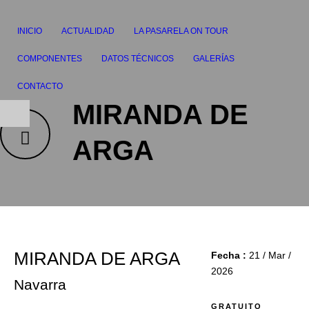
INICIO
ACTUALIDAD
LA PASARELA ON TOUR
COMPONENTES
DATOS TÉCNICOS
GALERÍAS
CONTACTO
MIRANDA DE
ARGA
MIRANDA DE ARGA
Fecha :
21 / Mar /
2026
Navarra
GRATUITO