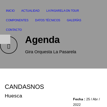
INICIO
ACTUALIDAD
LA PASARELA ON TOUR
COMPONENTES
DATOS TÉCNICOS
GALERÍAS
CONTACTO
Agenda
Gira Orquesta La Pasarela
CANDASNOS
Huesca
Fecha :
25 / Abr /
2022