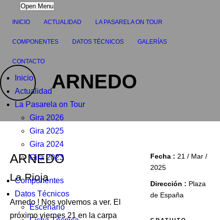
Open Menu
INICIO
ACTUALIDAD
LA PASARELA ON TOUR
COMPONENTES
DATOS TÉCNICOS
GALERÍAS
CONTACTO
ARNEDO
Inicio
Actualidad
La Pasarela on Tour
Gira 2026
Gira 2025
Gira 2024
ARNEDO
Fecha :
21 / Mar /
Gira 2023
2025
La Rioja
Componentes
Dirección :
Plaza
Datos Técnicos
de España
Arnedo ! Nos volvemos a ver. El
Escenario
próximo viernes 21 en la carpa